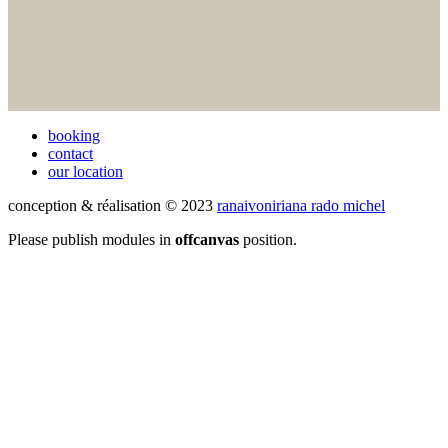
booking
contact
our location
conception & réalisation © 2023
ranaivoniriana rado michel
Please publish modules in
offcanvas
position.